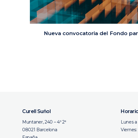
Nueva convocatoria del Fondo pa
Curell Suñol
Horari
Muntaner, 240 – 4º 2ª
Lunes a 
08021 Barcelona
Viernes:
España