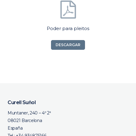
Poder para pleitos
DESCARGAR
Curell Suñol
Muntaner, 240 – 4º 2ª
08021 Barcelona
España
Tel.:
+34 934875166