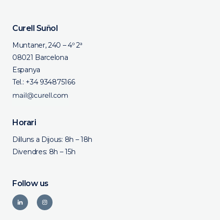
Curell Suñol
Muntaner, 240 – 4º 2ª
08021 Barcelona
Espanya
Tel.:
+34 934875166
Horari
Dilluns a Dijous: 8h – 18h
Divendres: 8h – 15h
Follow us