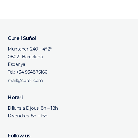
Curell Suñol
Muntaner, 240 – 4º 2ª
08021 Barcelona
Espanya
Tel.:
+34 934875166
Horari
Dilluns a Dijous: 8h – 18h
Divendres: 8h – 15h
Follow us