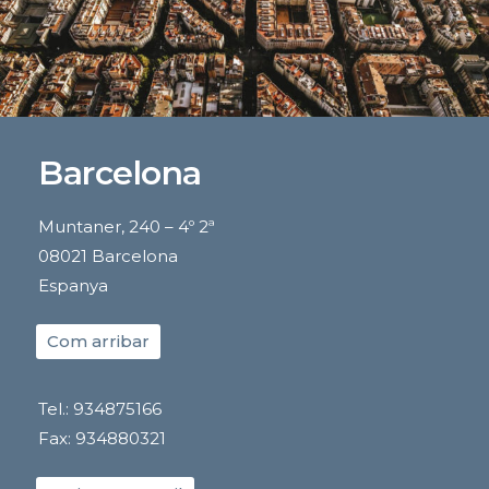
Barcelona
Muntaner, 240 – 4º 2ª
08021 Barcelona
Espanya
Com arribar
Tel.: 934875166
Fax: 934880321