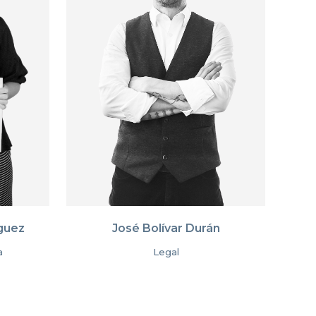
guez
José Bolívar Durán
a
Legal