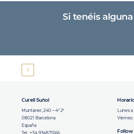
Si tenéis algun
Curell Suñol
Horari
Muntaner, 240 – 4º 2ª
Lunes a 
08021 Barcelona
Viernes:
España
Follow
Tel.:
+34 934875166