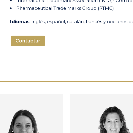
International Trademark Association (INTA)- Comit
Pharmaceutical Trade Marks Group (PTMG)
Idiomas
: inglés, español, catalán, francés y nociones d
Contactar