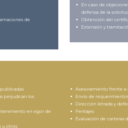
En caso de objeciones
defensa de la solicitu
clamaciones de
Obtención del certifi
Extensión y tramitaci
s publicadas
Asesoramiento frente a 
i perjudican los
Envío de requerimientos
Dirección letrada y defen
ntenimiento en vigor de
Peritajes
Evaluación de carteras 
 u otros