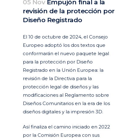
05 Nov
Empujón final a la
revisión de la protección por
Diseño Registrado
Posted at 09:05h
in
Actualidad
Articulos
Destacados actualidad
Diseños industriales
Patentes y modelos de utilidad
by
clarapirezcurell@gmail.com
El 10 de octubre de 2024, el Consejo
Europeo adoptó los dos textos que
conformarán el nuevo paquete legal
para la protección por Diseño
Registrado en la Unión Europea: la
revisión de la Directiva para la
protección legal de diseños y las
modificaciones al Reglamento sobre
Diseños Comunitarios en la era de los
diseños digitales y la impresión 3D.
Así finaliza el camino iniciado en 2022
por la Comisión Europea con sus