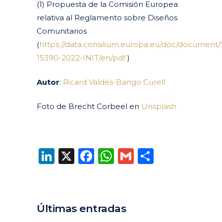
(1)
Propuesta de la Comisión Europea
relativa a
l
R
eg
lamento
sobre
Diseños
Comunitarios
(
https://data.consilium.europa.eu/doc/document/
15390-2022-INIT/en/pdf
)
Autor
:
Ricard Valdés-Bango Curell
Foto de Brecht Corbeel en
Unsplash
LinkedIn
X
Facebook
WhatsApp
Gmail
Compart
Últimas entradas