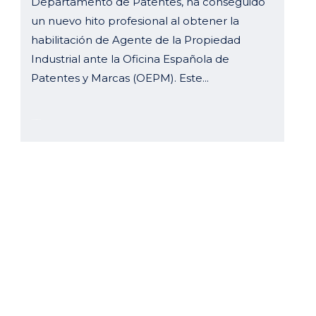
Departamento de Patentes, ha conseguido
un nuevo hito profesional al obtener la
habilitación de Agente de la Propiedad
Industrial ante la Oficina Española de
Patentes y Marcas (OEPM). Este...
19 septiembre, 2024
o
Enlaces directos
Jueves: 8h – 18h
Equipo
 8h – 15h
Historia
Servicios
 us