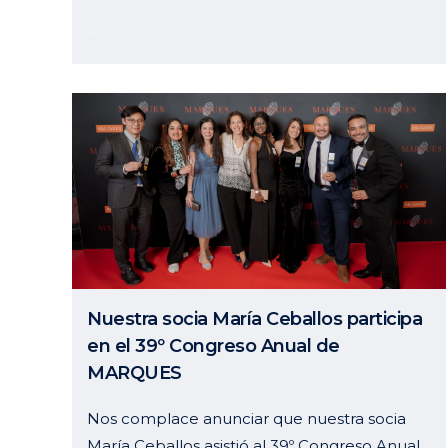
02 febrero, 2026
Nuestra socia María Ceballos participa
en el 39º Congreso Anual de
MARQUES
Nos complace anunciar que nuestra socia
María Ceballos asistió al 39º Congreso Anual