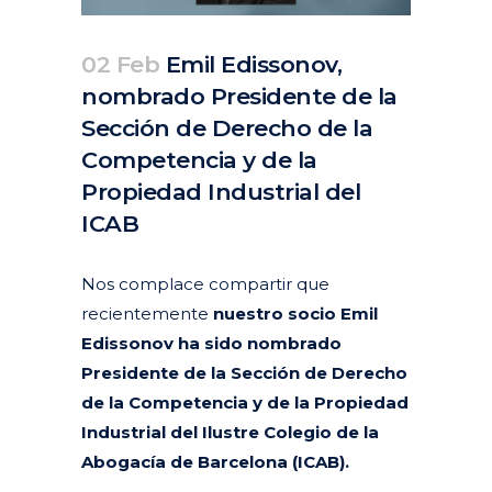
02 Feb
Emil Edissonov,
nombrado Presidente de la
Sección de Derecho de la
Competencia y de la
Propiedad Industrial del
ICAB
Posted at 14:35h
in
Actualidad
Corporativa
Destacados actualidad
by
clarapirezcurell@gmail.com
Nos complace compartir que
recientemente
nuestro socio Emil
Edissonov ha sido nombrado
Presidente de la Sección de Derecho
de la Competencia y de la Propiedad
Industrial del Ilustre Colegio de la
Abogacía de Barcelona (ICAB).