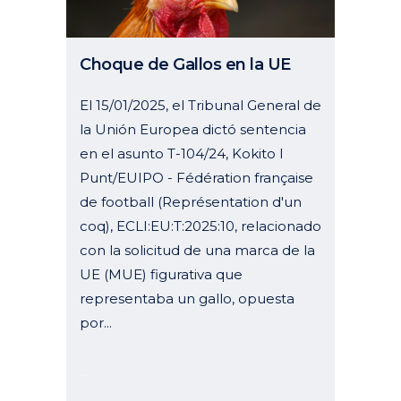
Choque de Gallos en la UE
El 15/01/2025, el Tribunal General de
la Unión Europea dictó sentencia
en el asunto T-104/24, Kokito I
Punt/EUIPO - Fédération française
de football (Représentation d'un
coq), ECLI:EU:T:2025:10, relacionado
con la solicitud de una marca de la
UE (MUE) figurativa que
representaba un gallo, opuesta
por...
22 enero, 2025