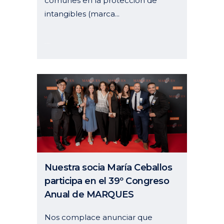
comunes en la protección de
intangibles (marca...
09 octubre, 2025
Nuestra socia María Ceballos
participa en el 39º Congreso
Anual de MARQUES
Nos complace anunciar que