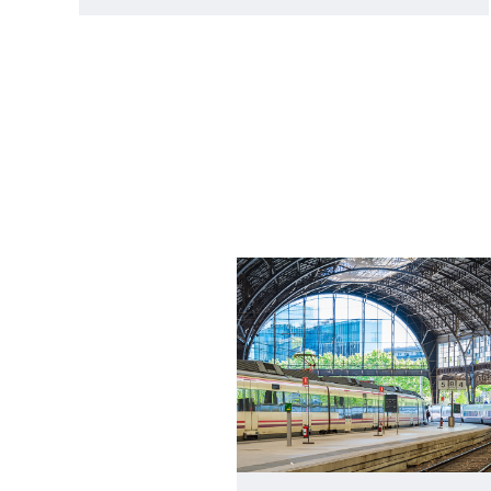
Patente Unitaria: las medidas
transitorias de la EPO ya están en
marcha, ¡no perdáis el tren!
Medidas transitorias para la próxima entrada
en vigor de la Patente Unitaria El próximo
1/6/2023 está prevista la entrada en vigor de