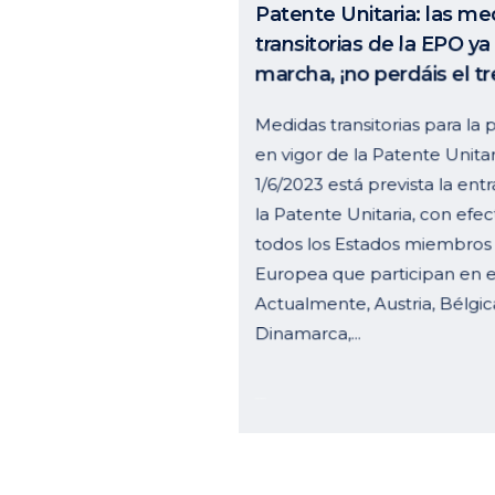
la Patente Unitaria, con efectos unitarios en
todos los Estados miembros de la Unión
Europea que participan en el sistema.
Actualmente, Austria, Bélgica, Bulgaria,
Dinamarca,...
30 enero, 2023
Curell Suñol
Horari
Muntaner, 240 – 4º 2ª
Lunes a 
08021 Barcelona
Viernes:
España
Follow
Tel.:
+34 934875166