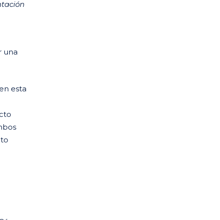
ntación
r una
 en esta
ecto
ambos
nto