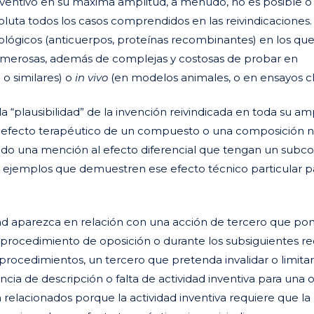
ventivo en su máxima amplitud, a menudo, no es posible o 
uta todos los casos comprendidos en las reivindicaciones.
lógicos (anticuerpos, proteínas recombinantes) en los que
 numerosas, además de complejas y costosas de probar en
o similares) o
in vivo
(en modelos animales, o en ensayos clí
“plausibilidad” de la invención reivindicada en toda su amp
 efecto terapéutico de un compuesto o una composición n
uido una mención al efecto diferencial que tengan un subc
ido ejemplos que demuestren ese efecto técnico particular p
ad aparezca en relación con una acción de tercero que po
n procedimiento de oposición o durante los subsiguientes r
procedimientos, un tercero que pretenda invalidar o limita
encia de descripción o falta de actividad inventiva
para una 
 relacionados porque la actividad inventiva requiere que la