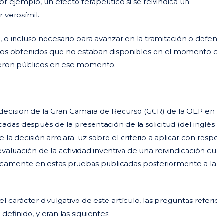
r ejemplo, un efecto terapéutico si se reivindica un
 verosímil.
 o incluso necesario para avanzar en la tramitación o defe
atos obtenidos que no estaban disponibles en el momento 
cieron públicos en ese momento.
decisión de la Gran Cámara de Recurso (GCR) de la OEP en
cadas después de la presentación de la solicitud (del inglés
 la decisión arrojara luz sobre el criterio a aplicar con resp
 evaluación de la actividad inventiva de una reivindicación c
icamente en estas pruebas publicadas posteriormente a la
l carácter divulgativo de este artículo, las preguntas referid
finido, y eran las siguientes: