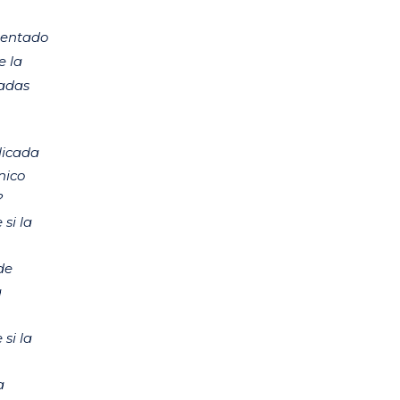
esentado
e la
cadas
licada
nico
d?
si la
de
a
si la
a