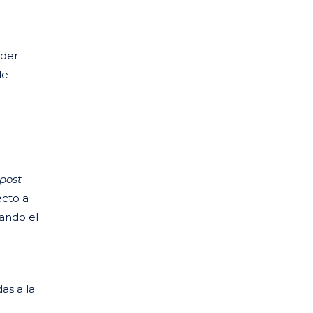
nder
de
post-
ecto a
uando el
as a la