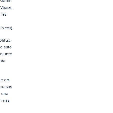
viable
 Véase,
 las
nicos).
litud.
o esté
onjunto
ara
ne en
ecursos
r una
o más