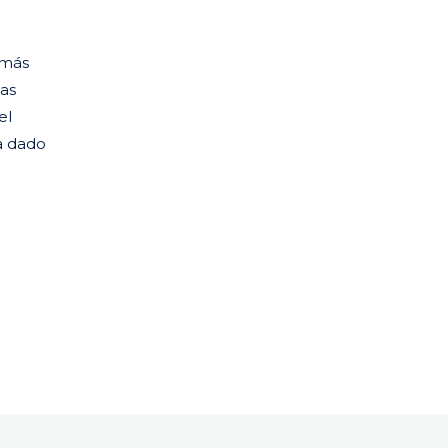
 más
tas
el
a dado