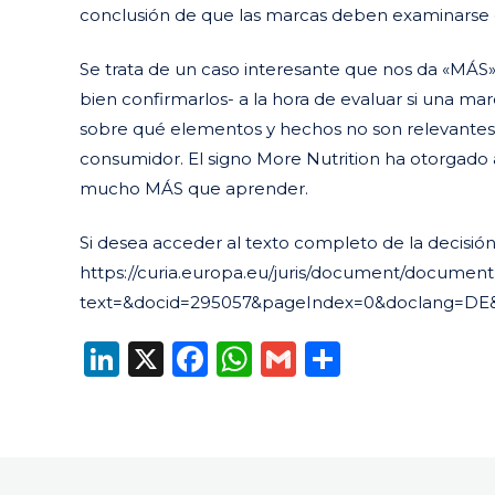
conclusión de que las marcas deben examinarse c
Se trata de un caso interesante que nos da «MÁS
bien confirmarlos- a la hora de evaluar si una marc
sobre qué elementos y hechos no son relevantes 
consumidor. El signo More Nutrition ha otorgado
mucho MÁS que aprender.
Si desea acceder al texto completo de la decisión,
https://curia.europa.eu/juris/document/document.
text=&docid=295057&pageIndex=0&doclang=DE&
LinkedIn
X
Facebook
WhatsApp
Gmail
Compart