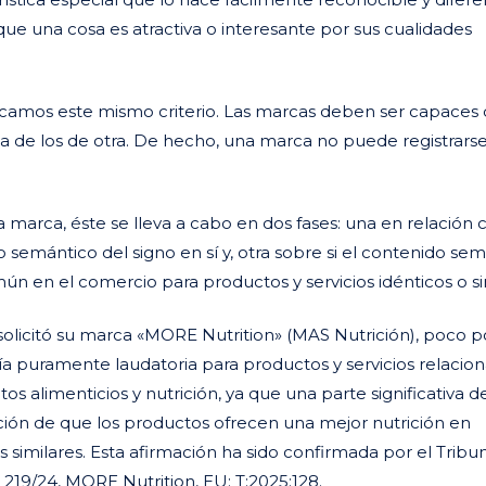
a que una cosa es atractiva o interesante por sus cualidades
aplicamos este mismo criterio. Las marcas deben ser capaces
sa de los de otra. De hecho, una marca no puede registrarse
na marca, éste se lleva a cabo en dos fases: una en relación 
 semántico del signo en sí y, otra sobre si el contenido se
ún en el comercio para productos y servicios idénticos o si
licitó su marca «MORE Nutrition» (MAS Nutrición), poco p
ía puramente laudatoria para productos y servicios relacio
 alimenticios y nutrición, ya que una parte significativa d
ión de que los productos ofrecen una mejor nutrición en
imilares. Esta afirmación ha sido confirmada por el Tribu
 219/24, MORE Nutrition, EU: T:2025:128.