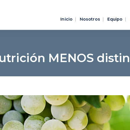
Inicio
Nosotros
Equipo
trición MENOS distin