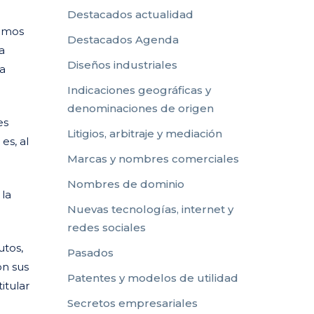
Destacados actualidad
íamos
Destacados Agenda
a
Diseños industriales
la
Indicaciones geográficas y
denominaciones de origen
es
Litigios, arbitraje y mediación
es, al
Marcas y nombres comerciales
Nombres de dominio
 la
Nuevas tecnologías, internet y
redes sociales
utos,
Pasados
on sus
Patentes y modelos de utilidad
itular
Secretos empresariales