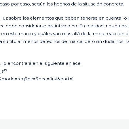
aso por caso, según los hechos de la situación concreta.
» luz sobre los elementos que deben tenerse en cuenta -o
a debe considerarse distintiva o no. En realidad, nos da pis
en este marco y cuáles van más allá de la mera reacción d
 a su titular menos derechos de marca, pero sin duda nos h
 lo encontrará en el siguiente enlace:
jsf?
mode=req&dir=&occ=first&part=1
ir