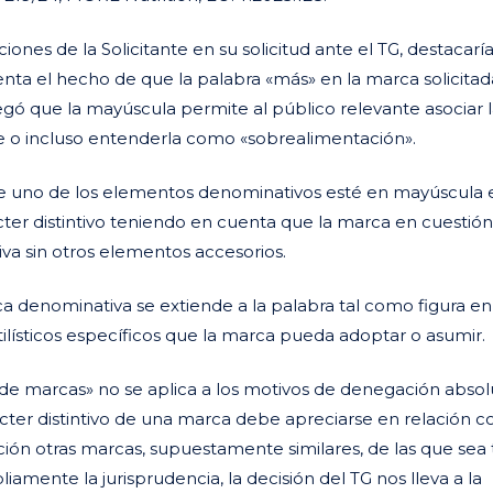
ciones de la Solicitante en su solicitud ante el TG, destacar
nta el hecho de que la palabra «más» en la marca solicitad
gó que la mayúscula permite al público relevante asociar 
e o incluso entenderla como «sobrealimentación».
ue uno de los elementos denominativos esté en mayúscula 
cter distintivo teniendo en cuenta que la marca en cuestión 
va sin otros elementos accesorios.
a denominativa se extiende a la palabra tal como figura en
tilísticos específicos que la marca pueda adoptar o asumir.
 de marcas» no se aplica a los motivos de denegación absol
rácter distintivo de una marca debe apreciarse en relación c
ación otras marcas, supuestamente similares, de las que sea t
pliamente la jurisprudencia, la decisión del TG nos lleva a la