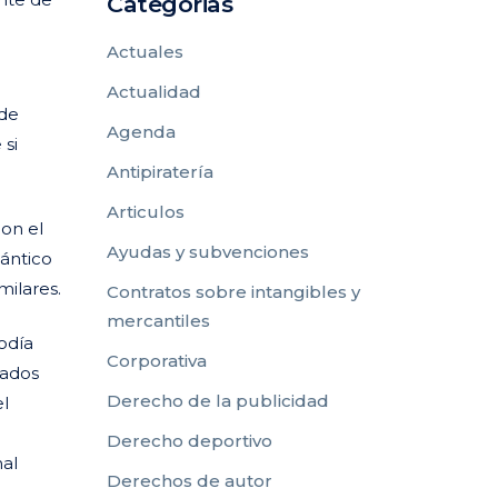
Categorias
Actuales
Actualidad
 de
Agenda
 si
Antipiratería
Articulos
con el
Ayudas y subvenciones
mántico
milares.
Contratos sobre intangibles y
mercantiles
odía
Corporativa
nados
Derecho de la publicidad
el
Derecho deportivo
nal
Derechos de autor