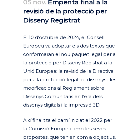
05 nov.
Empenta final a la
revisió de la protecció per
Disseny Registrat
Posted at 09:05h
in
Actualitat
Articles
Destacades Actualitat
Dissenys industrials
Patents i models d'utilitat
by
clarapirezcurell@gmail.com
El 10 d’octubre de 2024, el Consell
Europeu va adoptar els dos textos que
conformaran el nou paquet legal per a
la protecció per Disseny Registrat a la
Unió Europea: la revisió de la Directiva
per a la protecció legal de dissenys i les
modificacions al Reglament sobre
Dissenys Comunitaris en l’era dels
dissenys digitals i la impressió 3D.
Així finalitza el camí iniciat el 2022 per
la Comissió Europea amb les seves
propostes, que tenien com a objectius,