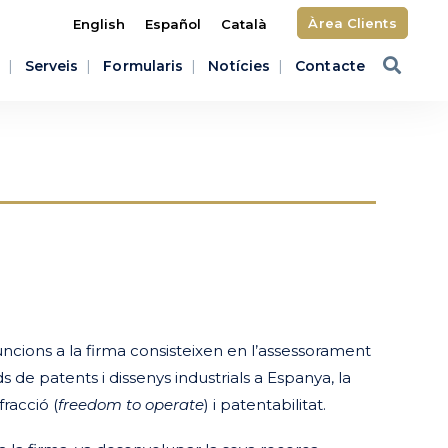
Àrea Clients
English
Español
Català
Serveis
Formularis
Notícies
Contacte
ncions a la firma consisteixen en l’assessorament
s de patents i dissenys industrials a Espanya, la
fracció (
freedom to operate
) i patentabilitat.