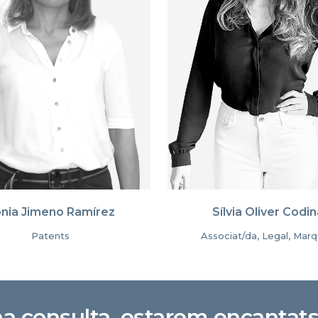
nia Jimeno Ramírez
Sílvia Oliver Codin
Patents
Associat/da, Legal, Mar
na consulta, estarem encantats