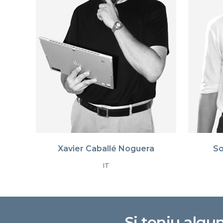
Xavier Caballé Noguera
So
IT
Si teniu algu