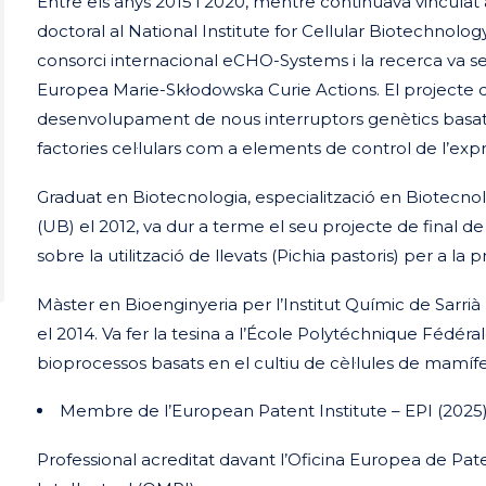
Entre els anys 2015 i 2020, mentre continuava vinculat 
doctoral al National Institute for Cellular Biotechnology
consorci internacional eCHO-Systems i la recerca va s
Europea Marie-Skłodowska Curie Actions. El projecte d’
desenvolupament de nous interruptors genètics basat
factories cel·lulars com a elements de control de l’expr
Graduat en Biotecnologia, especialització en Biotecnol
(UB) el 2012, va dur a terme el seu projecte de final d
sobre la utilització de llevats (Pichia pastoris) per a 
Màster en Bioenginyeria per l’Institut Químic de Sarrià
el 2014. Va fer la tesina a l’École Polytéchnique Fédé
bioprocessos basats en el cultiu de cèl·lules de mamíf
Membre de l’European Patent Institute – EPI (2025
Professional acreditat davant l’Oficina Europea de Pate