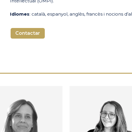
Intel·lectual (OMPI).
Idiomes
: català, espanyol, anglès, francès i nocions d
Contactar