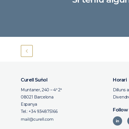
Curell Suñol
Horari
Muntaner, 240 – 4º 2ª
Dilluns 
08021 Barcelona
Divendre
Espanya
Follow
Tel.:
+34 934875166