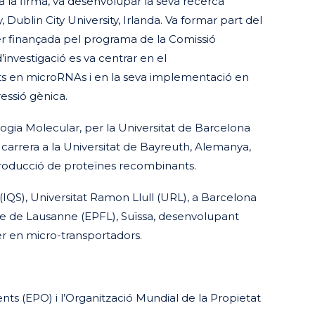
a la firma, va desenvolupar la seva recerca
, Dublin City University, Irlanda. Va formar part del
er finançada pel programa de la Comissió
investigació es va centrar en el
s en microRNAs i en la seva implementació en
essió gènica.
ogia Molecular, per la Universitat de Barcelona
e carrera a la Universitat de Bayreuth, Alemanya,
la producció de proteïnes recombinants.
 (IQS), Universitat Ramon Llull (URL), a Barcelona
rale de Lausanne (EPFL), Suïssa, desenvolupant
er en micro-transportadors.
)
nts (EPO) i l’Organització Mundial de la Propietat