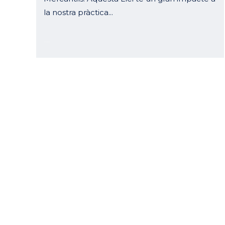
la nostra pràctica...
13 octubre, 2022