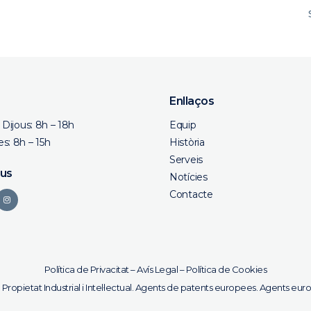
Enllaços
a Dijous: 8h – 18h
Equip
s: 8h – 15h
Història
Serveis
 us
Notícies
Contacte
Política de Privacitat
–
Avís Legal
–
Política de Cookies
 Propietat Industrial i Intel·lectual. Agents de patents europees. Agents eu