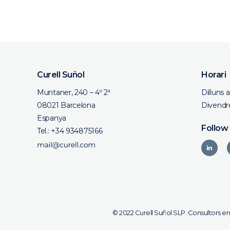
Curell Suñol
Horari
Muntaner, 240 – 4º 2ª
Dilluns 
08021 Barcelona
Divendre
Espanya
Follow
Tel.:
+34 934875166
© 2022 Curell Suñol SLP. Consultors en