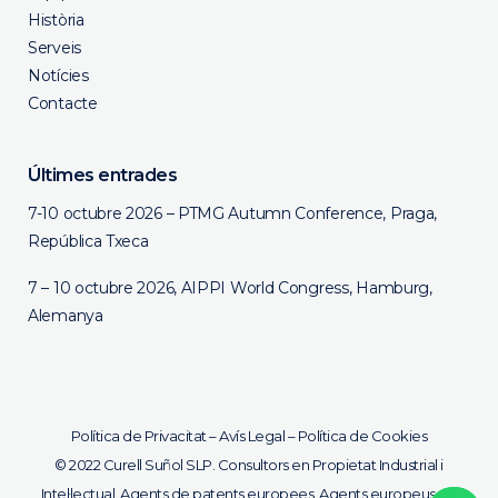
Història
Serveis
Notícies
Contacte
Últimes entrades
7-10 octubre 2026 – PTMG Autumn Conference, Praga,
República Txeca
7 – 10 octubre 2026, AIPPI World Congress, Hamburg,
Alemanya
Política de Privacitat
–
Avís Legal
–
Política de Cookies
© 2022 Curell Suñol SLP. Consultors en Propietat Industrial i
Intel·lectual. Agents de patents europees. Agents europeus de