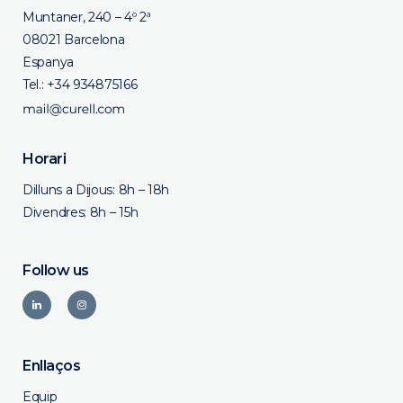
Muntaner, 240 – 4º 2ª
08021 Barcelona
Espanya
Tel.:
+34 934875166
Horari
Dilluns a Dijous: 8h – 18h
Divendres: 8h – 15h
Follow us
Enllaços
Equip