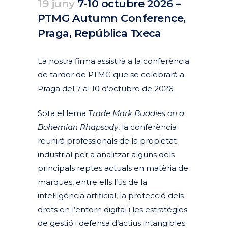
19 juny
7-10 octubre 2026 –
PTMG Autumn Conference,
Praga, República Txeca
Posted at 15:14h
in
Actuals
Agenda
Destacats Agenda
by
clarapirezcurell@gmail.com
La nostra firma assistirà a la conferència
de tardor de PTMG que se celebrarà a
Praga del 7 al 10 d’octubre de 2026.
Sota el lema
Trade Mark Buddies on a
Bohemian Rhapsody
, la conferència
reunirà professionals de la propietat
industrial per a analitzar alguns dels
principals reptes actuals en matèria de
marques, entre ells l’ús de la
intel·ligència artificial, la protecció dels
drets en l’entorn digital i les estratègies
de gestió i defensa d’actius intangibles