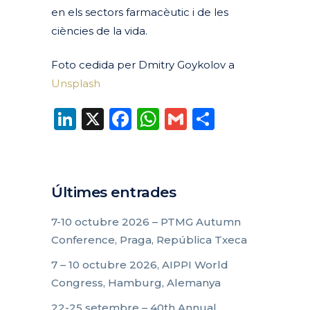
en els sectors farmacèutic i de les
ciències de la vida.
Foto cedida per Dmitry Goykolov a
Unsplash
LinkedIn
X
Facebook
WhatsApp
Gmail
Compart
Últimes entrades
7-10 octubre 2026 – PTMG Autumn
Conference, Praga, República Txeca
7 – 10 octubre 2026, AIPPI World
Congress, Hamburg, Alemanya
22-25 setembre – 40th Annual