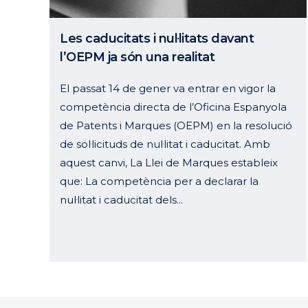
Les caducitats i nul·litats davant
l’OEPM ja són una realitat
El passat 14 de gener va entrar en vigor la
competència directa de l’Oficina Espanyola
de Patents i Marques (OEPM) en la resolució
de sol·licituds de nul·litat i caducitat. Amb
aquest canvi, La Llei de Marques estableix
que: La competència per a declarar la
nul·litat i caducitat dels...
16 gener, 2023