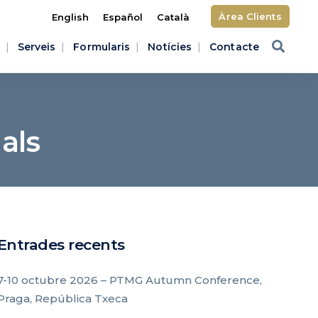
Àrea Clients
English
Español
Català
Serveis
Formularis
Notícies
Contacte
als
Entrades recents
7-10 octubre 2026 – PTMG Autumn Conference,
Praga, República Txeca