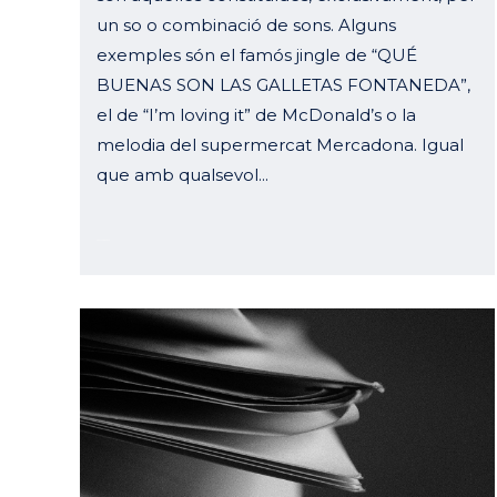
un so o combinació de sons. Alguns
exemples són el famós jingle de “QUÉ
BUENAS SON LAS GALLETAS FONTANEDA”,
el de “I’m loving it” de McDonald’s o la
melodia del supermercat Mercadona. Igual
que amb qualsevol...
20 octubre, 2023