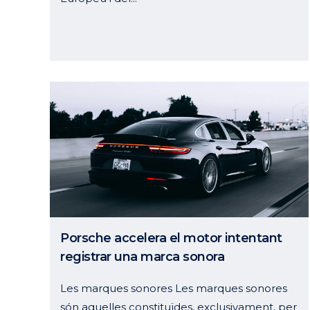
26 març, 2024
Porsche accelera el motor intentant
registrar una marca sonora
Les marques sonores Les marques sonores
són aquelles constituïdes, exclusivament, per