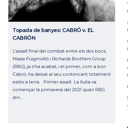
Topada de banyes: CABRÓ v. EL
CABRÓN
L’assalt final del combat entre els dos bocs,
Masia Puigmoltó i Richards Brothers Group
(RBG), ja s’ha acabat, i el primer, com a bon
Cabró, ha deixat al seu contrincant totalment
estès a terra. Primer assalt La lluita va
començar la primavera del 2021 quan RBG
(en...
03 octubre, 2024