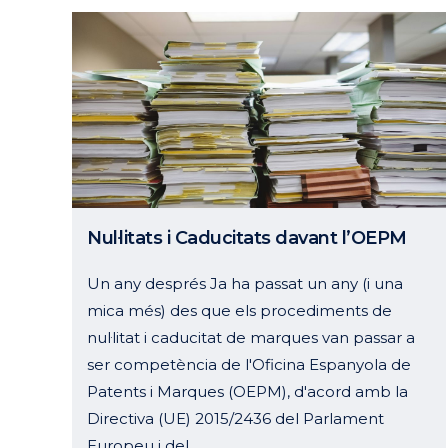
Nul·litats i Caducitats davant l’OEPM
Un any després Ja ha passat un any (i una
mica més) des que els procediments de
nul·litat i caducitat de marques van passar a
ser competència de l'Oficina Espanyola de
Patents i Marques (OEPM), d'acord amb la
Directiva (UE) 2015/2436 del Parlament
Europeu i del...