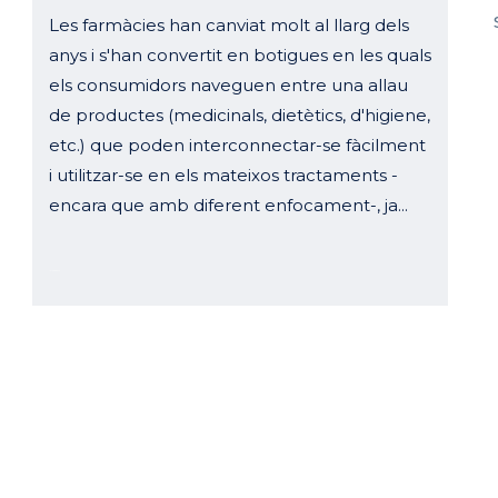
Les farmàcies han canviat molt al llarg dels
anys i s'han convertit en botigues en les quals
els consumidors naveguen entre una allau
de productes (medicinals, dietètics, d'higiene,
etc.) que poden interconnectar-se fàcilment
i utilitzar-se en els mateixos tractaments -
encara que amb diferent enfocament-, ja...
13 febrer, 2023