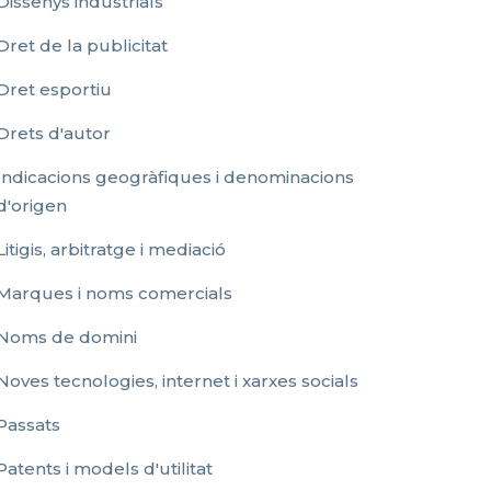
Dissenys industrials
Dret de la publicitat
Dret esportiu
Drets d'autor
Indicacions geogràfiques i denominacions
d'origen
Litigis, arbitratge i mediació
Marques i noms comercials
Noms de domini
Noves tecnologies, internet i xarxes socials
Passats
Patents i models d'utilitat