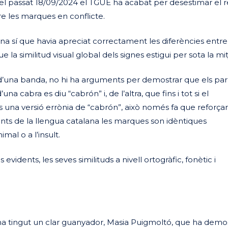
el passat 18/09/2024 el TGUE ha acabat per desestimar el r
tre les marques en conflicte.
ficina sí que havia apreciat correctament les diferències entre
la similitud visual global dels signes estigui per sota la mi
, d’una banda, no hi ha arguments per demostrar que els par
 cabra es diu “cabrón” i, de l’altra, que fins i tot si el
 una versió errònia de “cabrón”, això només fa que reforçar
nts de la llengua catalana les marques son idèntiques
mal o a l’insult.
evidents, les seves similituds a nivell ortogràfic, fonètic i
a tingut un clar guanyador, Masia Puigmoltó, que ha demo