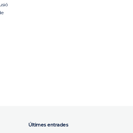
usió
de
Últimes entrades