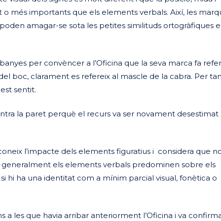
nt o més importants que els elements verbals. Així, les mar
 poden amagar-se sota les petites similituds ortogràfiques e
s banyes per convèncer a l’Oficina que la seva marca fa refe
 del boc, clarament es refereix al mascle de la cabra. Per tan
st sentit.
ra la paret perquè el recurs va ser novament desestimat 
coneix l’impacte dels elements figuratius i considera que n
 generalment els elements verbals predominen sobre els
si hi ha una identitat com a mínim parcial visual, fonètica o
s a les que havia arribar anteriorment l’Oficina i va confirm