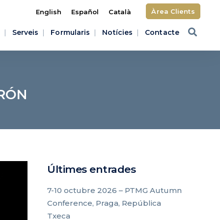
Àrea Clients
English
Español
Català
Serveis
Formularis
Notícies
Contacte
BRÓN
Últimes entrades
7-10 octubre 2026 – PTMG Autumn
Conference, Praga, República
Txeca