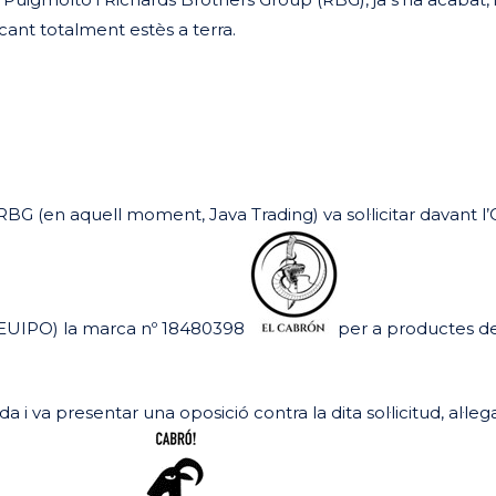
ncant totalment estès a terra.
BG (en aquell moment, Java Trading) va sol·licitar davant l’
(l’EUIPO) la marca nº 18480398
per a productes de
 i va presentar una oposició contra la dita sol·licitud, al·le