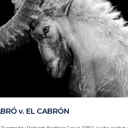
ABRÓ v. EL CABRÓN
 Puigmoltó i Richards Brothers Group (RBG), ja s’ha acabat, i