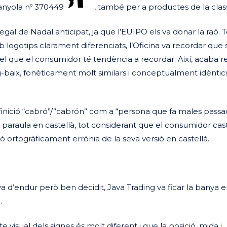
panyola nº 370449
, també per a productes de la clas
al de Nadal anticipat, ja que l’EUIPO els va donar la raó. To
b logotips clarament diferenciats, l’Oficina va recordar que 
 el que el consumidor té tendència a recordar. Així, acaba r
-baix, fonèticament molt similars i conceptualment idèntics 
efinició “cabró”/”cabrón” com a “persona que fa males pass
a paraula en castellà, tot considerant que el consumidor cas
 ortogràficament errònia de la seva versió en castellà.
 d’endur però ben decidit, Java Trading va ficar la banya 
ó.
 visual dels signes és molt diferent i que la posició, mida i