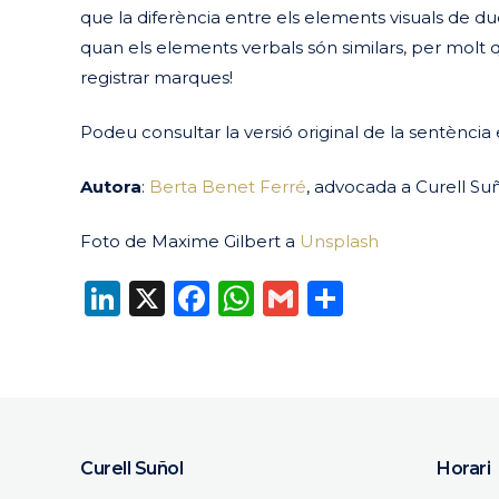
que la diferència entre els elements visuals de du
quan els elements verbals són similars, per molt 
registrar marques!
Podeu consultar la versió original de la sentènci
Autora
:
Berta Benet Ferré
, advocada a Curell Suñ
Foto de Maxime Gilbert a
Unsplash
LinkedIn
X
Facebook
WhatsApp
Gmail
Compart
Curell Suñol
Horari