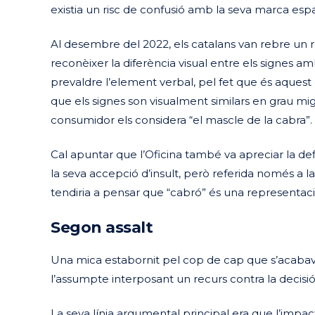
existia un risc de confusió amb la seva marca es
Al desembre del 2022, els catalans van rebre un reg
reconèixer la diferència visual entre els signes am
prevaldre l’element verbal, pel fet que és aquest
que els signes son visualment similars en grau mig
consumidor els considera “el mascle de la cabra”.
Cal apuntar que l’Oficina també va apreciar la d
la seva accepció d’insult, però referida només a l
tendiria a pensar que “cabró” és una representació
Segon assalt
Una mica estabornit pel cop de cap que s’acabava
l’assumpte interposant un recurs contra la decisi
La seva línia argumental principal era que l’impacte