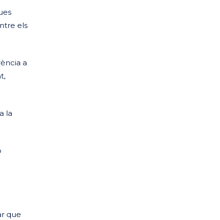
ques
ntre els
rència a
t,
a la
o
ar que