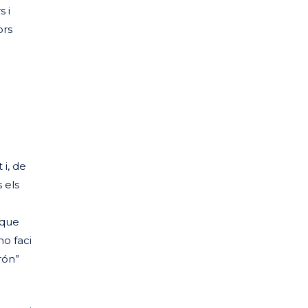
 i
ors
 i, de
 els
 que
o faci
rón”