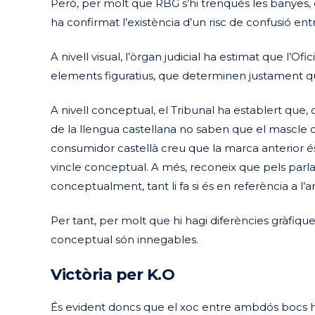
Però, per molt que RBG s’hi trenqués les banyes, 
ha confirmat l’existència d’un risc de confusió en
A nivell visual, l’òrgan judicial ha estimat que l’O
elements figuratius, que determinen justament que 
A nivell conceptual, el Tribunal ha establert que
de la llengua castellana no saben que el mascle d’una
consumidor castellà creu que la marca anterior és
vincle conceptual. A més, reconeix que pels parla
conceptualment, tant li fa si és en referència a l’ani
Per tant, per molt que hi hagi diferències gràfiques 
conceptual són innegables.
Victòria per K.O
És evident doncs que el xoc entre ambdós bocs h