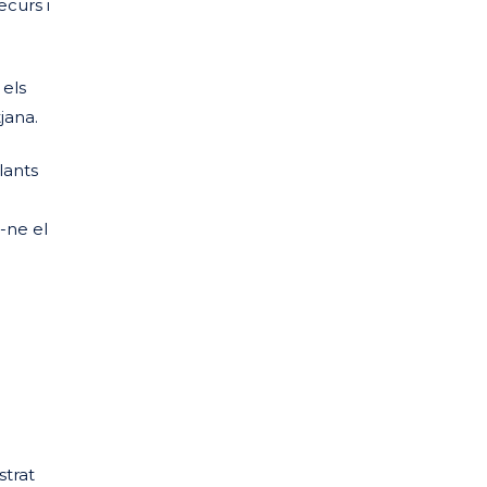
ecurs i
 els
tjana.
lants
-ne el
strat