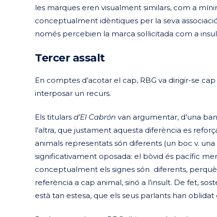
les marques eren visualment similars, com a mínim
conceptualment idèntiques per la seva associaci
només percebien la marca sol·licitada com a insult
Tercer assalt
En comptes d’acotar el cap, RBG va dirigir-se cap
interposar un recurs.
Els titulars
d’El Cabrón
van argumentar, d’una banda,
l’altra, que justament aquesta diferència es refor
animals representats són diferents (un boc v. una 
significativament oposada: el bòvid és pacífic me
conceptualment els signes són diferents, perquè 
referència a cap animal, sinó a l’insult. De fet, so
està tan estesa, que els seus parlants han oblidat