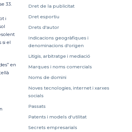
se 33.
Dret de la publicitat
Dret esportiu
t i
sol
Drets d'autor
esolent
Indicacions geogràfiques i
si el
denominacions d'origen
Litigis, arbitratge i mediació
ades” en
Marques i noms comercials
tellà
Noms de domini
Noves tecnologies, internet i xarxes
socials
Passats
en
Patents i models d'utilitat
Secrets empresarials