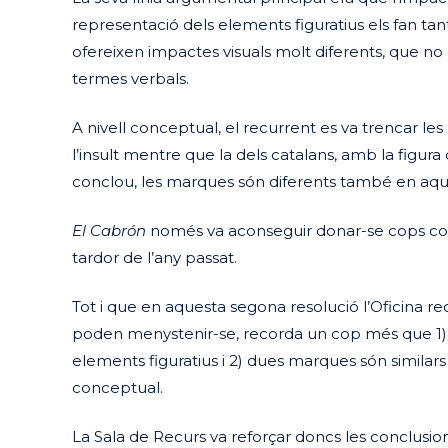
representació dels elements figuratius els fan ta
ofereixen impactes visuals molt diferents, que no
termes verbals.
A nivell conceptual, el recurrent es va trencar le
l’insult mentre que la dels catalans, amb la figura
conclou, les marques són diferents també en aque
El Cabrón
només va aconseguir donar-se cops cont
tardor de l’any passat.
Tot i que en aquesta segona resolució l’Oficina re
poden menystenir-se, recorda un cop més que 1)
elements figuratius i 2) dues marques són similars 
conceptual.
La Sala de Recurs va reforçar doncs les conclusion