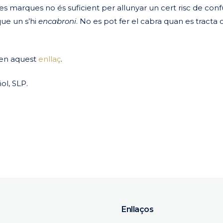
es marques no és suficient per allunyar un cert risc de conf
que un s’hi
encabroni
. No es pot fer el cabra quan es tracta 
a en aquest
enllaç
.
ol, SLP.
eix
Enllaços