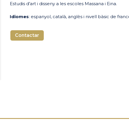
Estudis d’art i disseny a les escoles Massana i Eina.
Idiomes
: espanyol, català, anglès i nivell bàsic de franc
Contactar