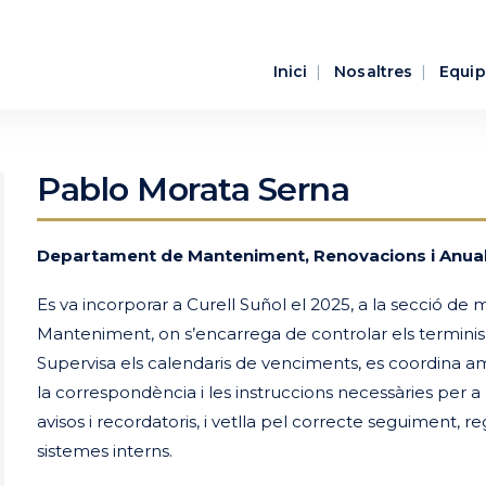
Inici
Nosaltres
Equip
Pablo Morata Serna
Departament de Manteniment, Renovacions i Anual
Es va incorporar a Curell Suñol el 2025, a la secció d
Manteniment, on s’encarrega de controlar els terminis le
Supervisa els calendaris de venciments, es coordina amb
la correspondència i les instruccions necessàries per a 
avisos i recordatoris, i vetlla pel correcte seguiment, re
sistemes interns.