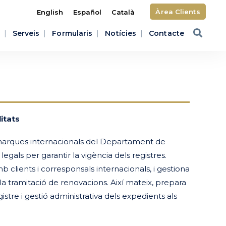
Àrea Clients
English
Español
Català
Serveis
Formularis
Notícies
Contacte
itats
e marques internacionals del Departament de
gals per garantir la vigència dels registres.
 clients i corresponsals internacionals, i gestiona
la tramitació de renovacions. Així mateix, prepara
gistre i gestió administrativa dels expedients als