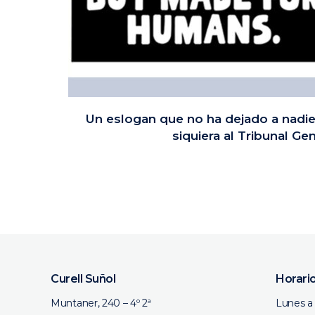
Un eslogan que no ha dejado a nadie 
siquiera al Tribunal Gen
Curell Suñol
Horari
Muntaner, 240 – 4º 2ª
Lunes a 