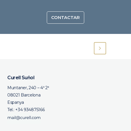
CONTACTAR
Curell Suñol
Muntaner, 240 – 4º 2ª
08021 Barcelona
Espanya
Tel.:
+34 934875166