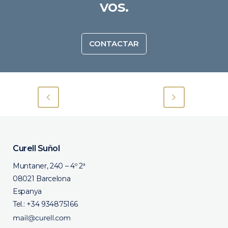
vos.
CONTACTAR
Curell Suñol
Muntaner, 240 – 4º 2ª
08021 Barcelona
Espanya
Tel.:
+34 934875166