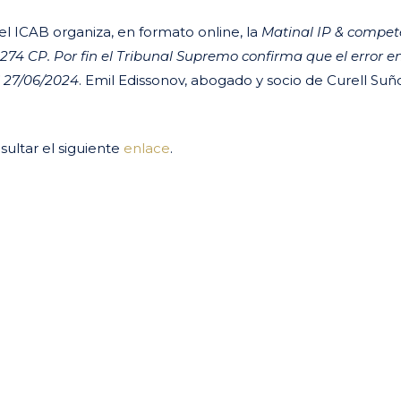
l ICAB organiza, en formato online, la
Matinal IP & compet
. 274 CP. Por fin el Tribunal Supremo confirma que el error en
S 27/06/2024
. Emil Edissonov, abogado y socio de Curell Suño
ultar el siguiente
enlace
.
ir