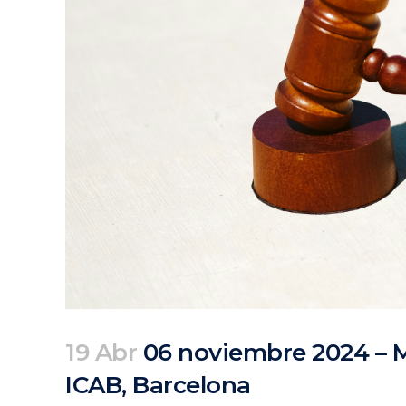
19 Abr
06 noviembre 2024 – M
ICAB, Barcelona
Posted at 11:44h
in
Agenda
Pasados
by
clarapirezcurell@gmail.com