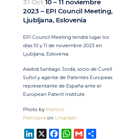
31 Oct
10 – 11 noviembre
2023 – EPI Council Meeting,
Ljubljana, Eslovenia
Posted at 11:33h
in
Agenda
Pasados
by
clarapirezcurell@gmail.com
EPI Council Meeting tendrá lugar los
días 10 y 11 de noviembre 2023 en
Ljubljana, Eslovenia.
Asistirá Santiago Jordá, socio de Curell
Suñol y agente de Patentes Europeas
representante de España ante el
European Patent Institute.
Photo by
Martino
Pietropoli
on
Unsplash
LinkedIn
X
Facebook
WhatsApp
Gmail
Compart