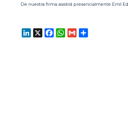
De nuestra firma asistirá presencialmente Emil
LinkedIn
X
Facebook
WhatsApp
Gmail
Compart