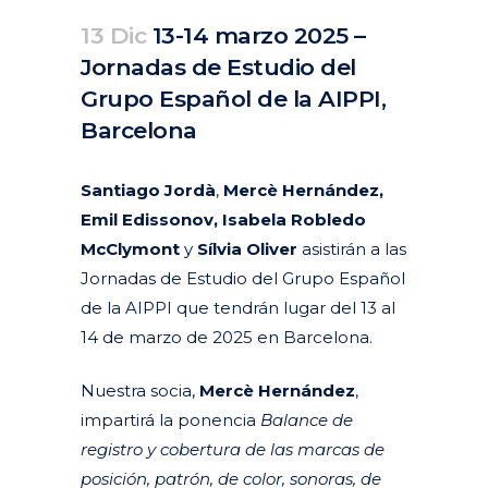
13 Dic
13-14 marzo 2025 –
Jornadas de Estudio del
Grupo Español de la AIPPI,
Barcelona
Posted at 11:13h
in
Agenda
Pasados
by
clarapirezcurell@gmail.com
Santiago Jordà
,
Mercè Hernández,
Emil Edissonov, Isabela Robledo
McClymont
y
Sílvia Oliver
asistirán a las
Jornadas de Estudio del Grupo Español
de la AIPPI que tendrán lugar del 13 al
14 de marzo de 2025 en Barcelona.
Nuestra socia,
Mercè Hernández
,
impartirá la ponencia
Balance de
registro y cobertura de las marcas de
posición, patrón, de color, sonoras, de