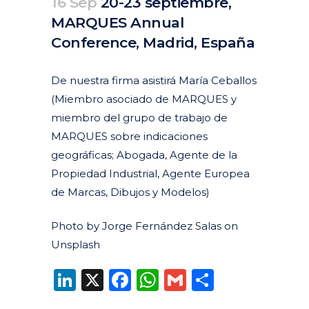
16 Sep
20-23 septiembre,
MARQUES Annual
Conference, Madrid, España
Posted at 14:12h
in
Agenda
Pasados
by
clarapirezcurell@gmail.com
De nuestra firma asistirá María Ceballos
(Miembro asociado de MARQUES y
miembro del grupo de trabajo de
MARQUES sobre indicaciones
geográficas; Abogada, Agente de la
Propiedad Industrial, Agente Europea
de Marcas, Dibujos y Modelos)
Photo by Jorge Fernández Salas on
Unsplash
LinkedIn
X
Facebook
WhatsApp
Gmail
Compart