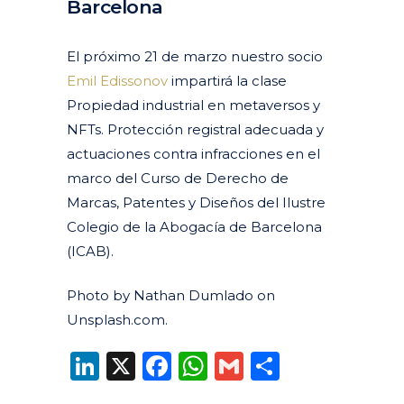
Barcelona
Posted at 09:30h
in
Agenda
Pasados
by
clarapirezcurell@gmail.com
El
próximo
21 de
marzo
n
uestro
socio
Emil
Edissonov
impartirá
la
clase
Propiedad
industrial en
metaversos
y
NFTs
.
Protección
registral
adecuada
y
actuaciones
contra
infracciones
en
el
marco del
Curso de
Derecho
de
Marcas
, Patentes y
Diseños
del
I
lustre
Colegio
de la
Abogacía
de Barcelona
(I
CAB
).
Photo by Nathan Dumlado on
Unsplash.com.
LinkedIn
X
Facebook
WhatsApp
Gmail
Compart