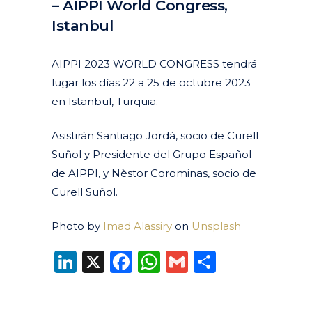
– AIPPI World Congress,
Istanbul
Posted at 08:15h
in
Agenda
Pasados
by
clarapirezcurell@gmail.com
AIPPI 2023 WORLD CONGRESS tendrá
lugar los días 22 a 25 de octubre 2023
en Istanbul, Turquia.
Asistirán Santiago Jordá, socio de Curell
Suñol y Presidente del Grupo Español
de AIPPI, y Nèstor Corominas, socio de
Curell Suñol.
Photo by
Imad Alassiry
on
Unsplash
LinkedIn
X
Facebook
WhatsApp
Gmail
Compart