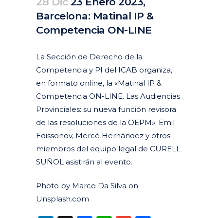
28 Dic
23 Enero 2023,
Barcelona: Matinal IP &
Competencia ON-LINE
Posted at 13:27h
in
Agenda
Pasados
by
clarapirezcurell@gmail.com
La Sección de Derecho de la
Competencia y PI del ICAB organiza,
en formato online, la «Matinal IP &
Competencia ON-LINE. Las Audiencias
Provinciales: su nueva función revisora
de las resoluciones de la OEPM». Emil
Edissonov, Mercè Hernández y otros
miembros del equipo legal de CURELL
SUÑOL asistirán al evento.
Photo by Marco Da Silva on
Unsplash.com