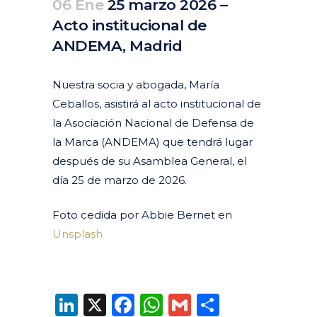
06 Ene
25 marzo 2026 –
Acto institucional de
ANDEMA, Madrid
Posted at 10:48h
in
Agenda
Pasados
by
clarapirezcurell@gmail.com
Nuestra socia y abogada, María
Ceballos, asistirá al acto institucional de
la Asociación Nacional de Defensa de
la Marca (ANDEMA) que tendrá lugar
después de su Asamblea General, el
día 25 de marzo de 2026.
Foto cedida por Abbie Bernet en
Unsplash
LinkedIn
X
Facebook
WhatsApp
Gmail
Compart