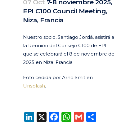
07 Oct
7-8 noviembre 2025,
EPI C100 Council Meeting,
Niza, Francia
Posted at 13:00h
in
Agenda
Pasados
by
clarapirezcurell@gmail.com
Nuestro socio, Santiago Jordá, asistirá a
la Reunión del Consejo C100 de EPI
que se celebrará el 8 de noviembre de
2025 en Niza, Francia.
Foto cedida por Arno Smit en
Unsplash
.
LinkedIn
X
Facebook
WhatsApp
Gmail
Compart