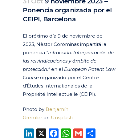
31 Oct
9 noviembre 2023 –
Ponencia organizada por el
CEIPI, Barcelona
Posted at 07:32h
in
Agenda
Pasados
by
clarapirezcurell@gmail.com
El próximo día 9 de noviembre de
2023, Nèstor Corominas impartirá la
ponencia
“Infracción: Interpretación de
las reivindicaciones y ámbito de
protección.”
en el
European Patent Law
Course
organizado por el Centre
d’Études Internationales de la
Propriété Intellectuelle (CEIPI).
Photo by
Benjamín
Gremler
on
Unsplash
LinkedIn
X
Facebook
WhatsApp
Gmail
Compart