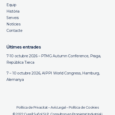
Equip
Història
Serveis
Notícies
Contacte
Últimes entrades
7-10 octubre 2026 – PTMG Autumn Conference, Praga,
República Txeca
7 – 10 octubre 2026, AIPPI World Congress, Hamburg,
Alemanya
Política de Privacitat
–
Avís Legal
–
Política de Cookies
© 2022 Curell Suñol SLP. Consultors en Propietat Industrial i