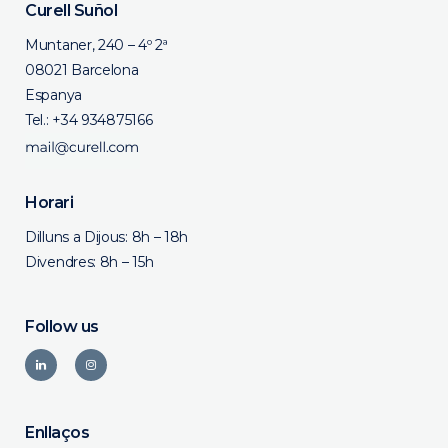
Curell Suñol
Muntaner, 240 – 4º 2ª
08021 Barcelona
Espanya
Tel.:
+34 934875166
Horari
Dilluns a Dijous: 8h – 18h
Divendres: 8h – 15h
Follow us
Enllaços