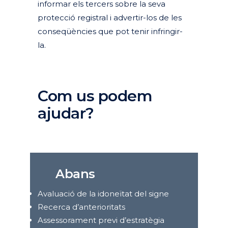
informar els tercers sobre la seva
protecció registral i advertir-los de les
conseqüències que pot tenir infringir-
la.
Com us podem
ajudar?
Abans
Avaluació de la idoneïtat del signe
Recerca d’anterioritats
Assessorament previ d’estratègia