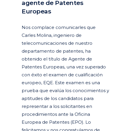
agente de Patentes
Europeas
Posted at 12:23h
in
Actualidad
Corporativa
by
clarapirezcurell@gmail.com
Nos complace comunicarles que
Carles Molina, ingeniero de
telecomunicaciones de nuestro
departamento de patentes, ha
obtenido el título de Agente de
Patentes Europeas, una vez superado
con éxito el examen de cualificación
europeo, EQE. Este examen es una
prueba que evalúa los conocimientos y
aptitudes de los candidatos para
representar a los solicitantes en
procedimientos ante la Oficina
Europea de Patentes (EPO). Lo
felicitamos y nos congratulamos de