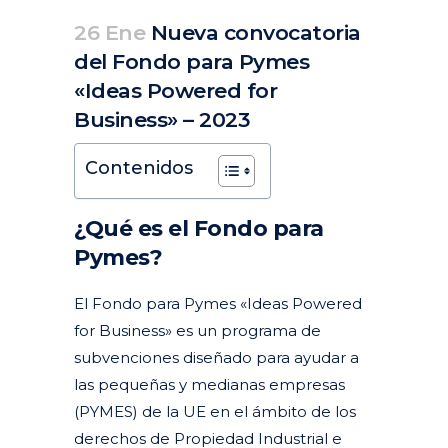
26 Ene
Nueva convocatoria
del Fondo para Pymes
«Ideas Powered for
Business» – 2023
Posted at 09:44h
in
Actualidad
Articulos
by
clarapirezcurell@gmail.com
Contenidos
¿Qué es el Fondo para
Pymes?
El Fondo para Pymes «Ideas Powered
for Business» es un programa de
subvenciones diseñado para ayudar a
las pequeñas y medianas empresas
(PYMES) de la UE en el ámbito de los
derechos de Propiedad Industrial e