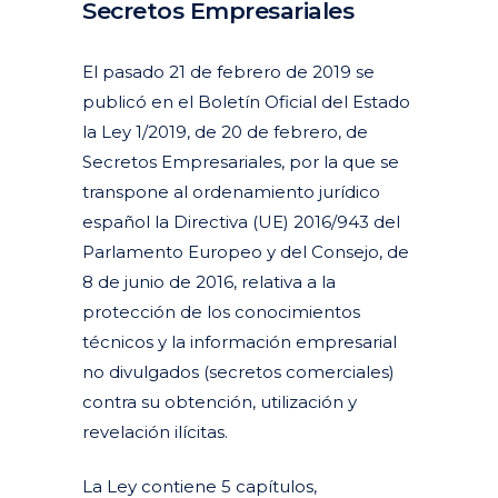
Secretos Empresariales
Posted at 21:23h
in
Actualidad
Articulos
Contratos sobre intangibles y mercantiles
Secretos empresariales
by
clarapirezcurell@gmail.com
El pasado 21 de febrero de 2019 se
publicó en el Boletín Oficial del Estado
la Ley 1/2019, de 20 de febrero, de
Secretos Empresariales, por la que se
transpone al ordenamiento jurídico
español la Directiva (UE) 2016/943 del
Parlamento Europeo y del Consejo, de
8 de junio de 2016, relativa a la
protección de los conocimientos
técnicos y la información empresarial
no divulgados (secretos comerciales)
contra su obtención, utilización y
revelación ilícitas.
La Ley contiene 5 capítulos,