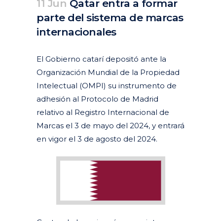
11 Jun
Qatar entra a formar
parte del sistema de marcas
internacionales
Posted at 07:59h
in
Actualidad
Articulos
Destacados actualidad
by
clarapirezcurell@gmail.com
El Gobierno catarí depositó ante la
Organización Mundial de la Propiedad
Intelectual (OMPI) su instrumento de
adhesión al Protocolo de Madrid
relativo al Registro Internacional de
Marcas el 3 de mayo del 2024, y entrará
en vigor el 3 de agosto del 2024.