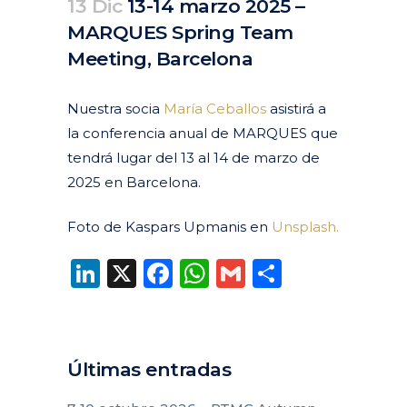
13 Dic
13-14 marzo 2025 –
MARQUES Spring Team
Meeting, Barcelona
Posted at 11:12h
in
Agenda
Pasados
by
clarapirezcurell@gmail.com
Nuestra socia
María Ceballos
asistirá a
la conferencia anual de MARQUES que
tendrá lugar del 13 al 14 de marzo de
2025 en Barcelona.
Foto de Kaspars Upmanis en
Unsplash.
LinkedIn
X
Facebook
WhatsApp
Gmail
Compart
Últimas entradas