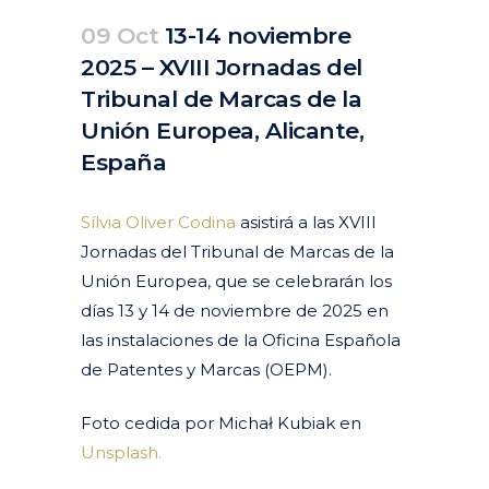
09 Oct
13-14 noviembre
2025 – XVIII Jornadas del
Tribunal de Marcas de la
Unión Europea, Alicante,
España
Posted at 08:32h
in
Agenda
Pasados
by
clarapirezcurell@gmail.com
Sílvia Oliver Codina
asistirá a las XVIII
Jornadas del Tribunal de Marcas de la
Unión Europea, que se celebrarán los
días 13 y 14 de noviembre de 2025 en
las instalaciones de la Oficina Española
de Patentes y Marcas (OEPM).
Foto cedida por Michał Kubiak en
Unsplash.