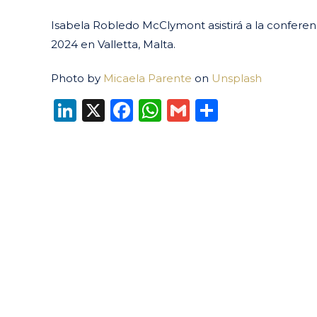
Isabela Robledo McClymont asistirá a la conferen
2024 en Valletta, Malta.
Photo by
Micaela Parente
on
Unsplash
LinkedIn
X
Facebook
WhatsApp
Gmail
Compart