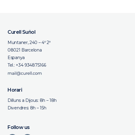
Curell Suñol
Muntaner, 240 – 4º 2ª
08021 Barcelona
Espanya
Tel.:
+34 934875166
Horari
Dilluns a Dijous: 8h – 18h
Divendres: 8h – 15h
Follow us