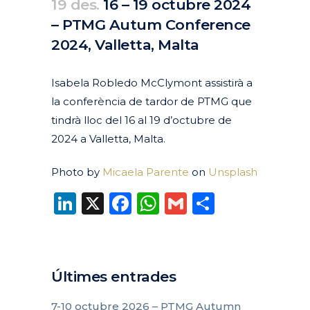
19 des.
16 – 19 octubre 2024
– PTMG Autum Conference
2024, Valletta, Malta
Posted at 10:56h
in
Agenda
Passats
by
clarapirezcurell@gmail.com
Isabela Robledo McClymont assistirà a
la conferència de tardor de PTMG que
tindrà lloc del 16 al 19 d’octubre de
2024 a Valletta, Malta.
Photo by
Micaela Parente
on
Unsplash
LinkedIn
X
Facebook
WhatsApp
Gmail
Compart
Últimes entrades
7-10 octubre 2026 – PTMG Autumn