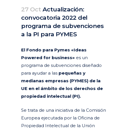
27 Oct
Actualización:
convocatoria 2022 del
programa de subvenciones
a la PI para PYMES
Posted at 16:51h
in
Actualidad
Articulos
by
clarapirezcurell@gmail.com
El Fondo para Pymes «Ideas
Powered for business»
es un
programa de subvenciones diseñado
para ayudar a las
pequeñas y
medianas empresas (PYMES) de la
UE en el ámbito de los derechos de
propiedad intelectual (PI).
Se trata de una iniciativa de la Comisión
Europea ejecutada por la Oficina de
Propiedad Intelectual de la Unión