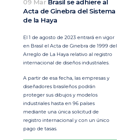
09 Mar
Brasil se adhiere al
Acta de Ginebra del Sistema
de la Haya
Posted at 12:09h
in
Actualidad
Articulos
Destacados actualidad
by
clarapirezcurell@gmail.com
El 1 de agosto de 2023 entrará en vigor
en Brasil el Acta de Ginebra de 1999 del
Arreglo de La Haya relativo al registro
internacional de diseños industriales.
A partir de esa fecha, las empresas y
diseñadores brasileños podrán
proteger sus dibujos y modelos
industriales hasta en 96 países
mediante una única solicitud de
registro internacional y con un único
pago de tasas.