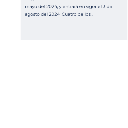
mayo del 2024, y entrará en vigor el 3 de
agosto del 2024. Cuatro de los...
11 junio, 2024
Curell Suñol
Horari
Muntaner, 240 – 4º 2ª
Lunes a 
08021 Barcelona
Viernes:
España
Follow
Tel.:
+34 934875166