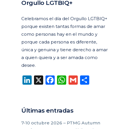
Orgullo LGTBIQ+
Posted at 16:49h
in
Actualidad
Corporativa
Destacados actualidad
by
clarapirezcurell@gmail.com
Celebramos el día del Orgullo LGTBIQ+
porque existen tantas formas de amar
como personas hay en el mundo y
porque cada persona es diferente,
única y genuina y tiene derecho a amar
a quien quiera y a ser amada como
desee.
LinkedIn
X
Facebook
WhatsApp
Gmail
Compart
Últimas entradas
7-10 octubre 2026 – PTMG Autumn