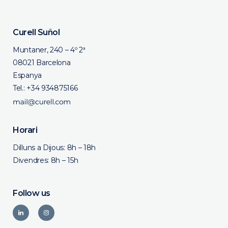
Curell Suñol
Muntaner, 240 – 4º 2ª
08021 Barcelona
Espanya
Tel.:
+34 934875166
Horari
Dilluns a Dijous: 8h – 18h
Divendres: 8h – 15h
Follow us