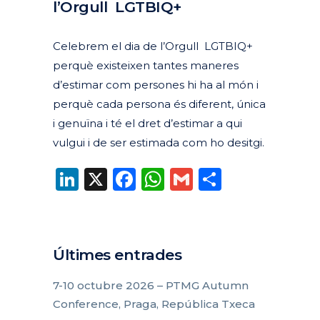
l’Orgull LGTBIQ+
Posted at 16:49h
in
Actualitat
Corporativa
Destacades Actualitat
by
clarapirezcurell@gmail.com
Celebrem el dia de l’Orgull LGTBIQ+
perquè existeixen tantes maneres
d’estimar com persones hi ha al món i
perquè cada persona és diferent, única
i genuïna i té el dret d’estimar a qui
vulgui i de ser estimada com ho desitgi.
LinkedIn
X
Facebook
WhatsApp
Gmail
Compart
Últimes entrades
7-10 octubre 2026 – PTMG Autumn
Conference, Praga, República Txeca