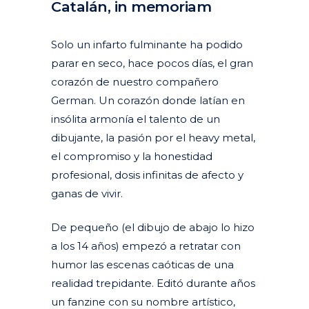
Catalán, in memoriam
Posted at 06:12h
in
Actualidad
Corporativa
by
clarapirezcurell@gmail.com
Solo un infarto fulminante ha podido
parar en seco, hace pocos días, el gran
corazón de nuestro compañero
German. Un corazón donde latían en
insólita armonía el talento de un
dibujante, la pasión por el heavy metal,
el compromiso y la honestidad
profesional, dosis infinitas de afecto y
ganas de vivir.
De pequeño (el dibujo de abajo lo hizo
a los 14 años) empezó a retratar con
humor las escenas caóticas de una
realidad trepidante. Editó durante años
un fanzine con su nombre artístico,