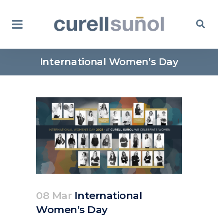
International Women’s Day
08 Mar
International
Women’s Day
Posted at 11:18h
in
Actualidad
Corporativa
by
clarapirezcurell@gmail.com